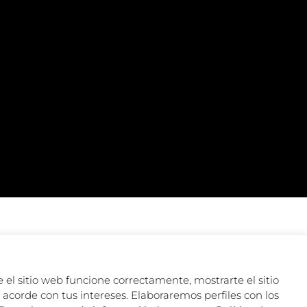
 el sitio web funcione correctamente, mostrarte el sitio
acorde con tus intereses. Elaboraremos perfiles con los