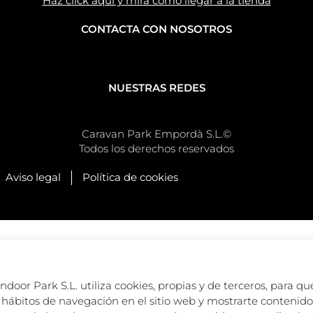
Haz click aquí y mira como llegar a la tienda
CONTACTA CON NOSOTROS
NUESTRAS REDES
Caravan Park Empordà S.L.©
Todos los derechos reservados
Aviso legal
Política de cookies
oor Park S.L. utiliza cookies, propias y de terceros, para que
hábitos de navegación en el sitio web y mostrarte contenido 