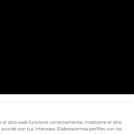
 el sitio web funcione correctamente, mostrarte el sitio
acorde con tus intereses. Elaboraremos perfiles con los