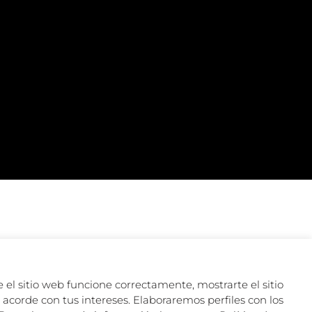
 el sitio web funcione correctamente, mostrarte el sitio
acorde con tus intereses. Elaboraremos perfiles con los