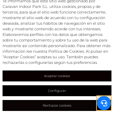
Te informamos que este sitio web gestionado por
Caravan Indoor Park S.L. utiliza cookies, propias y de
Caravan Park Empordà S.L.©
terceros, para que el sitio web funcione correctamente,
Todos los derechos reservados
mostrarte el sitio web de acuerdo con tu configuración
deseada, analizar tus hábitos de navegación en el sitio
Condiciones comerciales
Política de privacidad
web y mostrarte contenido acorde con tus intereses.
Aviso legal
Elaboraremos perfiles con los datos que obtengamos
Política de cookies
sobre tu comportamiento y sobre tu uso de la web para
mostrarte así contenido personalizado. Para obtener más
información lee nuestra Política de Cookies. Al pulsar en
“Aceptar Cookies” aceptas su uso. También puedes
rechazarlas o configurarlas según tus preferencias.
Aceptar cookies
Configurar
Rechazar cookies