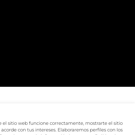
 el sitio web funcione correctamente, mostrarte el sitio
acorde con tus intereses. Elaboraremos perfiles con los