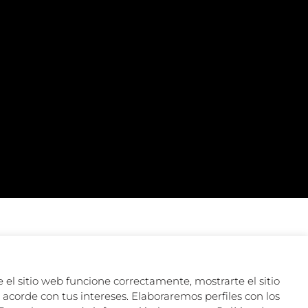
 el sitio web funcione correctamente, mostrarte el sitio
acorde con tus intereses. Elaboraremos perfiles con los