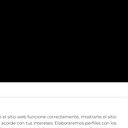
 el sitio web funcione correctamente, mostrarte el sitio
acorde con tus intereses. Elaboraremos perfiles con los