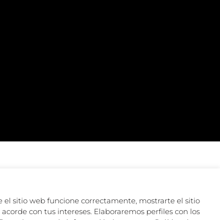
 el sitio web funcione correctamente, mostrarte el sitio
acorde con tus intereses. Elaboraremos perfiles con los