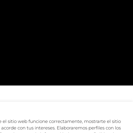
 el sitio web funcione correctamente, mostrarte el sitio
acorde con tus intereses. Elaboraremos perfiles con los