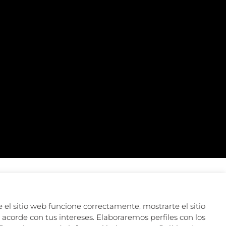
 el sitio web funcione correctamente, mostrarte el sitio
acorde con tus intereses. Elaboraremos perfiles con los