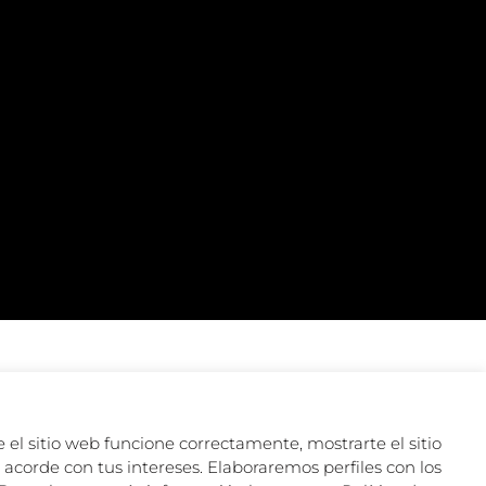
 el sitio web funcione correctamente, mostrarte el sitio
acorde con tus intereses. Elaboraremos perfiles con los