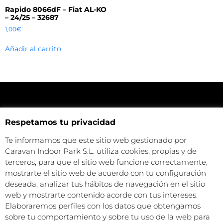
Rapido 8066dF – Fiat AL-KO
– 24/25 – 32687
1,00
€
Añadir al carrito
Respetamos tu privacidad
NUESTRA UBICACIÓN
Haz click aquí y mira como llegar a la tienda
Te informamos que este sitio web gestionado por
CONTACTA CON NOSOTROS
Caravan Indoor Park S.L. utiliza cookies, propias y de
+34 972 500 449
terceros, para que el sitio web funcione correctamente,
info@camperparkemporda.com
mostrarte el sitio web de acuerdo con tu configuración
deseada, analizar tus hábitos de navegación en el sitio
NUESTRAS REDES
web y mostrarte contenido acorde con tus intereses.
Elaboraremos perfiles con los datos que obtengamos
sobre tu comportamiento y sobre tu uso de la web para
Caravan Park Empordà S.L.©