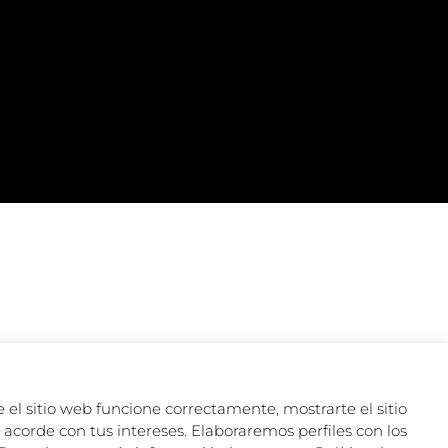
 el sitio web funcione correctamente, mostrarte el sitio
acorde con tus intereses. Elaboraremos perfiles con los