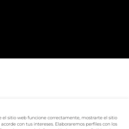
 el sitio web funcione correctamente, mostrarte el sitio
acorde con tus intereses. Elaboraremos perfiles con los