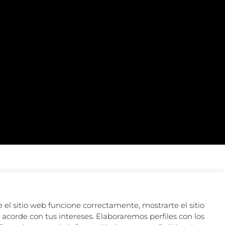
 el sitio web funcione correctamente, mostrarte el sitio
acorde con tus intereses. Elaboraremos perfiles con los