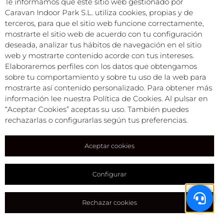
Te informamos que este sitio web gestionado por
info@camperparkemporda.com
Caravan Indoor Park S.L. utiliza cookies, propias y de
terceros, para que el sitio web funcione correctamente,
NUESTRAS REDES
mostrarte el sitio web de acuerdo con tu configuración
deseada, analizar tus hábitos de navegación en el sitio
web y mostrarte contenido acorde con tus intereses.
Caravan Park Empordà S.L.©
Elaboraremos perfiles con los datos que obtengamos
Todos los derechos reservados
sobre tu comportamiento y sobre tu uso de la web para
Condiciones comerciales
mostrarte así contenido personalizado. Para obtener más
Política de privacidad
información lee nuestra Política de Cookies. Al pulsar en
Aviso legal
“Aceptar Cookies” aceptas su uso. También puedes
Política de cookies
rechazarlas o configurarlas según tus preferencias.
Aceptar cookies
Configurar
Rechazar cookies