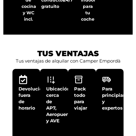
de
conductor
24/7
indoor
cocina
gratuito
para
y WC
tu
incl.
coche
TUS VENTAJAS
Tus ventajas de alquilar con Camper Empordà
Devolución
Ubicación
Pack
Para
fuera
cerca
todo
principiantes
de
de
para
y
horario
AP7,
viajar
expertos
Aeropuerto
y AVE