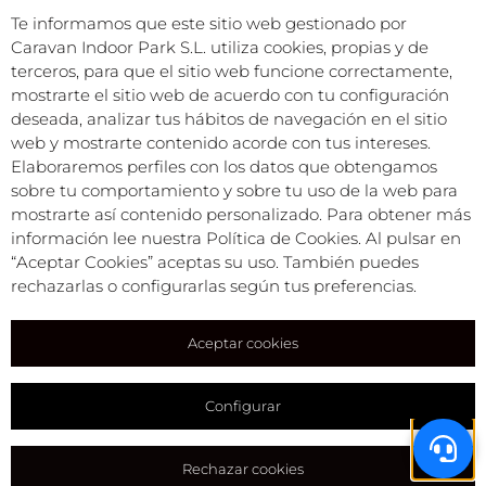
Descubre consejos, rutas y experiencias​
Te informamos que este sitio web gestionado por
Caravan Indoor Park S.L. utiliza cookies, propias y de
Explora el blog
terceros, para que el sitio web funcione correctamente,
mostrarte el sitio web de acuerdo con tu configuración
deseada, analizar tus hábitos de navegación en el sitio
web y mostrarte contenido acorde con tus intereses.
Elaboraremos perfiles con los datos que obtengamos
sobre tu comportamiento y sobre tu uso de la web para
mostrarte así contenido personalizado. Para obtener más
información lee nuestra Política de Cookies. Al pulsar en
“Aceptar Cookies” aceptas su uso. También puedes
rechazarlas o configurarlas según tus preferencias.
Aceptar cookies
FAQS
Configurar
Resuelve tus dudas con nuestras FAQs
Rechazar cookies
Resuelve tus dudas