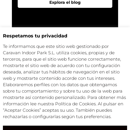
Explora el blog
Respetamos tu privacidad
Te informamos que este sitio web gestionado por
Caravan Indoor Park S.L. utiliza cookies, propias y de
terceros, para que el sitio web funcione correctamente,
mostrarte el sitio web de acuerdo con tu configuración
deseada, analizar tus hábitos de navegación en el sitio
web y mostrarte contenido acorde con tus intereses.
Elaboraremos perfiles con los datos que obtengamos
sobre tu comportamiento y sobre tu uso de la web para
FAQS
mostrarte así contenido personalizado. Para obtener más
información lee nuestra Política de Cookies. Al pulsar en
Resuelve tus dudas con nuestras FAQs
“Aceptar Cookies” aceptas su uso. También puedes
rechazarlas o configurarlas según tus preferencias.
Resuelve tus dudas