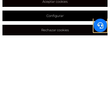
Aceptar cookies
Configurar
Rechazar cookies
ALQUILER DE AUTOCARAVANAS EN EL
AEROPUERTO DEL PRAT
Si tu puerta de entrada a Catalunya es el aeropuerto
del Prat
(también conocido como Aeropuerto Josep
Tarradellas Barcelona-El Prat)
y quieres
alquilar una