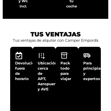
y WC
tu
incl.
coche
TUS VENTAJAS
Tus ventajas de alquilar con Camper Empordà
Devolución
Ubicación
Pack
Para
fuera
cerca
todo
principiantes
de
de
para
y
horario
AP7,
viajar
expertos
Aeropuerto
y AVE