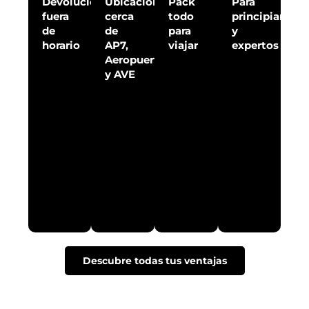
Devolución
Ubicación
Pack
Para
fuera
cerca
todo
principiantes
de
de
para
y
horario
AP7,
viajar
expertos
Aeropuerto
y AVE
Descubre todas tus ventajas