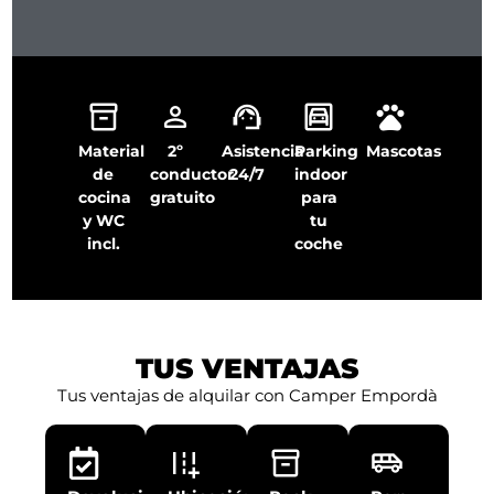
Material
2º
Asistencia
Parking
Mascotas
de
conductor
24/7
indoor
cocina
gratuito
para
y WC
tu
incl.
coche
TUS VENTAJAS
Tus ventajas de alquilar con Camper Empordà