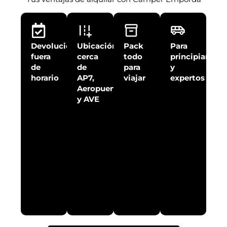
Devolución
Ubicación
Pack
Para
fuera
cerca
todo
principiantes
de
de
para
y
horario
AP7,
viajar
expertos
Aeropuerto
y AVE