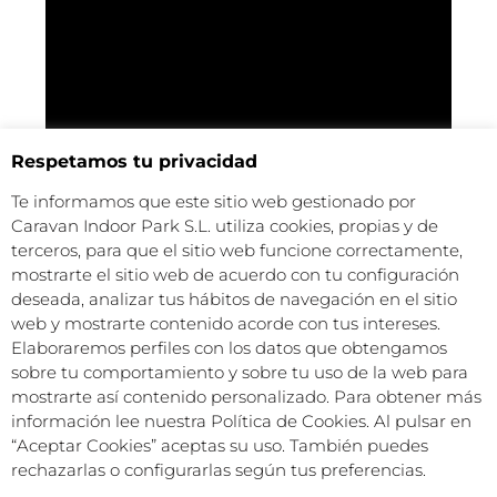
Respetamos tu privacidad
Te informamos que este sitio web gestionado por
Caravan Indoor Park S.L. utiliza cookies, propias y de
NUESTRO BLOG
terceros, para que el sitio web funcione correctamente,
Descubre consejos, rutas y experiencias​
mostrarte el sitio web de acuerdo con tu configuración
deseada, analizar tus hábitos de navegación en el sitio
web y mostrarte contenido acorde con tus intereses.
Explora el blog
Elaboraremos perfiles con los datos que obtengamos
sobre tu comportamiento y sobre tu uso de la web para
mostrarte así contenido personalizado. Para obtener más
información lee nuestra Política de Cookies. Al pulsar en
“Aceptar Cookies” aceptas su uso. También puedes
rechazarlas o configurarlas según tus preferencias.