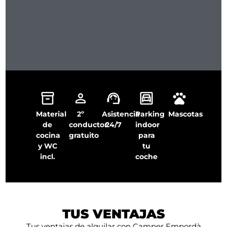
Material
2º
Asistencia
Parking
Mascotas
de
conductor
24/7
indoor
cocina
gratuito
para
y WC
tu
incl.
coche
TUS VENTAJAS
Tus ventajas de alquilar con Camper Empordà