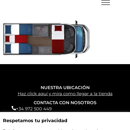
NUESTRA UBICACIÓN
Haz click aquí y mira como llegar a la tienda
CONTACTA CON NOSOTROS
+34 972 500 449
info@camperparkemporda.com
Respetamos tu privacidad
NUESTRAS REDES