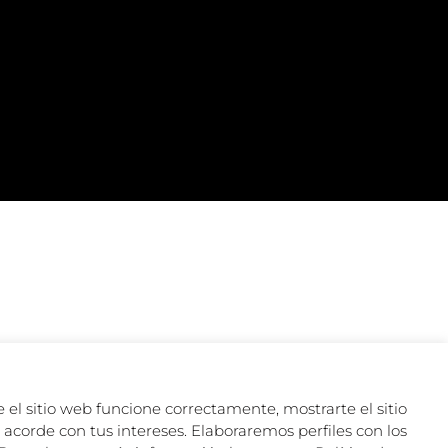
 el sitio web funcione correctamente, mostrarte el sitio
acorde con tus intereses. Elaboraremos perfiles con los