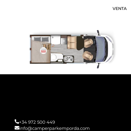
VENTA
+34 972 500 449
info@camperparkemporda.com