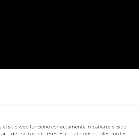
 el sitio web funcione correctamente, mostrarte el sitio
acorde con tus intereses. Elaboraremos perfiles con los